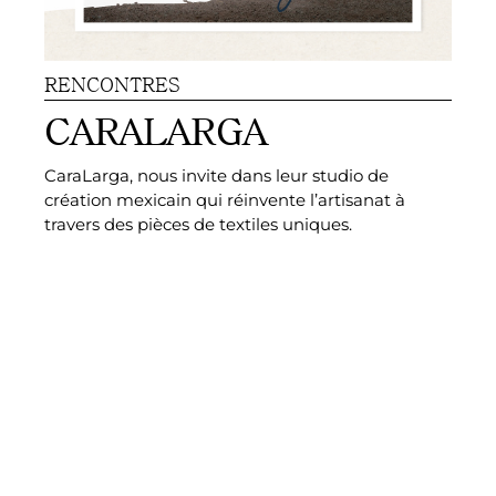
RENCONTRES
P
CARALARGA
CaraLarga, nous invite dans leur studio de
Un
création mexicain qui réinvente l’artisanat à
te
travers des pièces de textiles uniques.​
ma
si