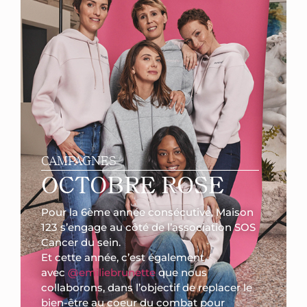
CAMPAGNES
OCTOBRE ROSE
Pour la 6ème année consécutive, Maison
123 s’engage au côté de l’association SOS
Cancer du sein.
Et cette année, c’est également
avec
@emiliebrunette
que nous
collaborons, dans l’objectif de replacer le
bien-être au coeur du combat pour