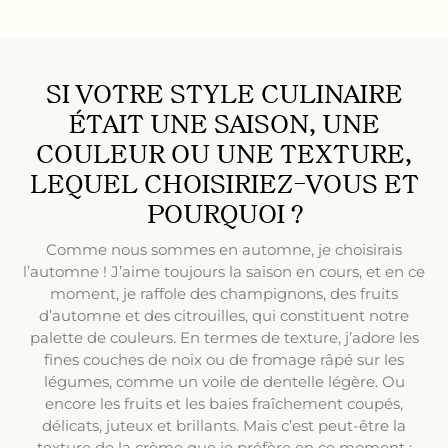
SI VOTRE STYLE CULINAIRE
ÉTAIT UNE SAISON, UNE
COULEUR OU UNE TEXTURE,
LEQUEL CHOISIRIEZ-VOUS ET
POURQUOI ?
Comme nous sommes en automne, je choisirais
l’automne ! J’aime toujours la saison en cours, et en ce
moment, je raffole des champignons, des fruits
d’automne et des citrouilles, qui constituent notre
palette de couleurs. En termes de texture, j’adore les
fines couches de noix ou de fromage râpé sur les
légumes, comme un voile de dentelle légère. Ou
encore les fruits et les baies fraîchement coupés,
délicats, juteux et brillants. Mais c’est peut-être la
texture de la crème que je préfère en ce moment :