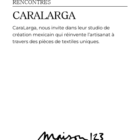
RENCONTRES
P
CARALARGA
CaraLarga, nous invite dans leur studio de
Un
création mexicain qui réinvente l’artisanat à
te
travers des pièces de textiles uniques.​
ma
si